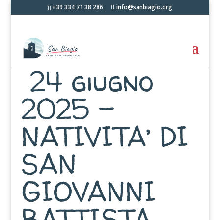
+39 334 71 38 286
info@sanbiagio.org
24 giugno
2025 –
NATIVITA’ DI
SAN
GIOVANNI
BATTISTA