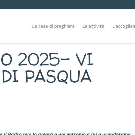
La casa di preghiera
Le attività
L’accoglie
 2025- VI
DI PASQUA
e il Padre mio lo amerà e noi verremo a lui e prenderemo