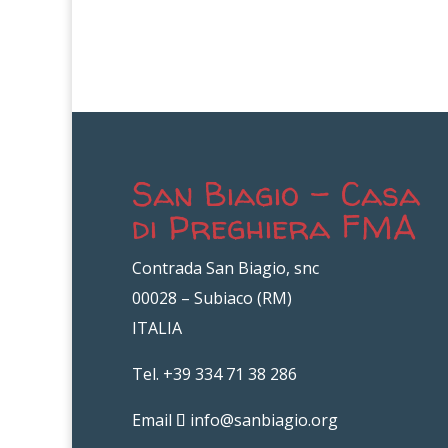
San Biagio – Casa
di Preghiera FMA
Contrada San Biagio, snc
00028 – Subiaco (RM)
ITALIA
Tel. +39 334 71 38 286
Email
info@sanbiagio.org