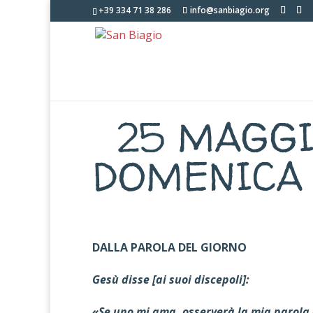
+39 334 71 38 286
info@sanbiagio.org
25 MAGGIO
DOMENICA 
DALLA PAROLA DEL GIORNO
Gesù disse [ai suoi discepoli]:
«Se uno mi ama, osserverà la mia parola 