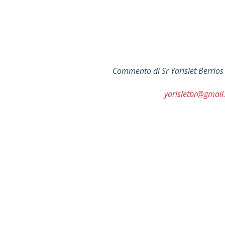
Commento di
Sr Yarislet Berrìo
yarisletbr@gmai