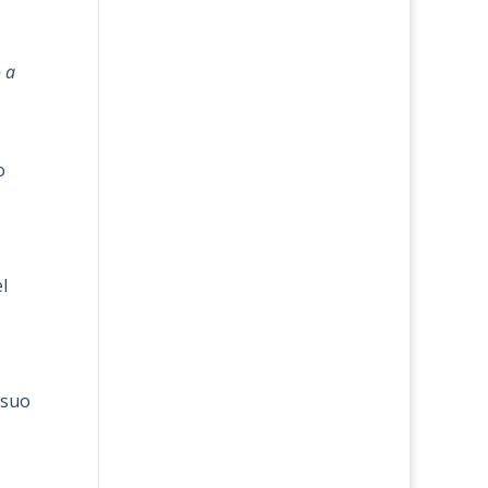
 a
o
l
 suo