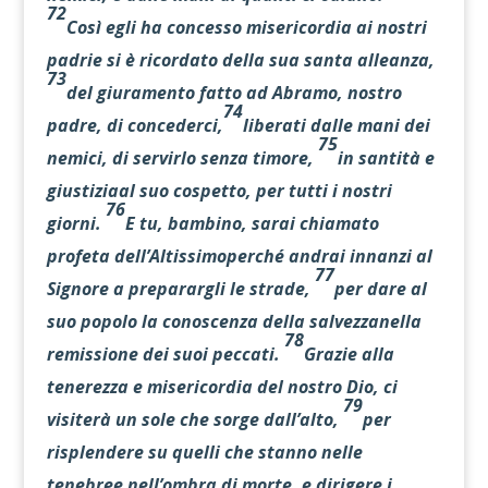
72
Così egli ha concesso misericordia ai nostri
padrie si è ricordato della sua santa alleanza,
73
del giuramento fatto ad Abramo, nostro
74
padre, di concederci,
liberati dalle mani dei
75
nemici, di servirlo senza timore,
in santità e
giustiziaal suo cospetto, per tutti i nostri
76
giorni.
E tu, bambino, sarai chiamato
profeta dell’Altissimoperché andrai innanzi al
77
Signore a preparargli le strade,
per dare al
suo popolo la conoscenza della salvezzanella
78
remissione dei suoi peccati.
Grazie alla
tenerezza e misericordia del nostro Dio, ci
79
visiterà un sole che sorge dall’alto,
per
risplendere su quelli che stanno nelle
tenebree nell’ombra di morte, e dirigere i