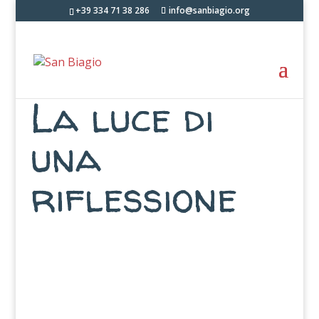
+39 334 71 38 286
info@sanbiagio.org
La luce di
una
riflessione