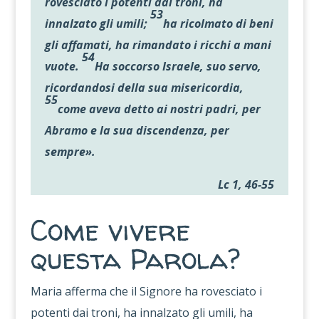
rovesciato i potenti dai troni, ha
53
innalzato gli umili;
ha ricolmato di beni
gli affamati, ha rimandato i ricchi a mani
54
vuote.
Ha soccorso Israele, suo servo,
ricordandosi della sua misericordia,
55
come aveva detto ai nostri padri, per
Abramo e la sua discendenza, per
sempre».
Lc 1, 46-55
Come vivere
questa Parola?
Maria afferma che il Signore ha rovesciato i
potenti dai troni, ha innalzato gli umili, ha