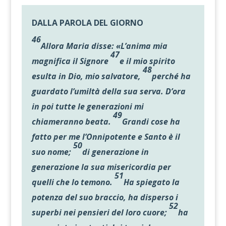
DALLA PAROLA DEL GIORNO
46
Allora Maria disse: «L’anima mia
47
magnifica il Signore
e il mio spirito
48
esulta in Dio, mio salvatore,
perché ha
guardato l’umiltà della sua serva. D’ora
in poi tutte le generazioni mi
49
chiameranno beata.
Grandi cose ha
fatto per me l’Onnipotente e Santo è il
50
suo nome;
di generazione in
generazione la sua misericordia per
51
quelli che lo temono.
Ha spiegato la
potenza del suo braccio, ha disperso i
52
superbi nei pensieri del loro cuore;
ha