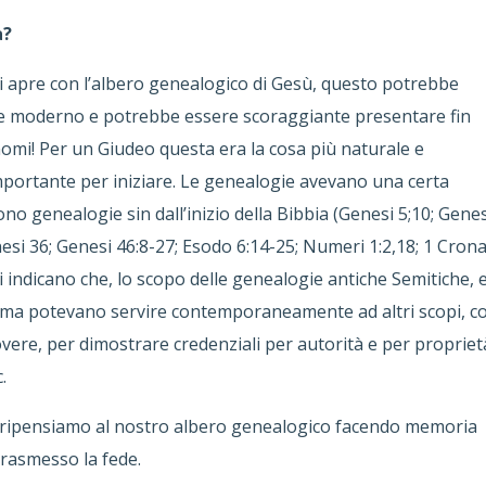
a?
i apre con l’albero genealogico di Gesù, questo potrebbe
e moderno e potrebbe essere scoraggiante presentare fin
i nomi! Per un Giudeo questa era la cosa più naturale e
mportante per iniziare. Le genealogie avevano una certa
ono genealogie sin dall’inizio della Bibbia (Genesi 5;10; Genes
nesi 36; Genesi 46:8-27; Esodo 6:14-25; Numeri 1:2,18; 1 Cron
osi indicano che, lo scopo delle genealogie antiche Semitiche, 
a, ma potevano servire contemporaneamente ad altri scopi, 
dovere, per dimostrare credenziali per autorità e per propriet
.
i, ripensiamo al nostro albero genealogico facendo memoria
trasmesso la fede.