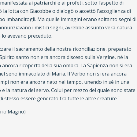
anifestata ai patriarchi e ai profeti, sotto l’aspetto di
a lotta con Giacobbe o dialogò o accettò l’accoglienza di
ibo imbanditogli. Ma quelle immagini erano soltanto segni di
nunziavano i mistici segni, avrebbe assunto vera natura
he lo avevano preceduto.
zare il sacramento della nostra riconciliazione, preparato
o Spirito santo non era ancora disceso sulla Vergine, né la
va ancora ricoperta della sua ombra. La Sapienza non si era
 nel seno immacolato di Maria. Il Verbo non si era ancora
 tempi non era ancora nato nel tempo, unendo in sé in una
o e la natura del servo. Colui per mezzo del quale sono state
li stesso essere generato fra tutte le altre creature.”
orio Magno)