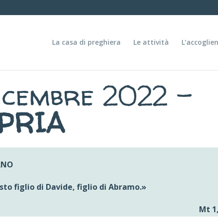
La casa di preghiera
Le attività
L’accoglie
icembre 2022 –
PRIA
RNO
to figlio di Davide, figlio di Abramo.
»
Mt 1