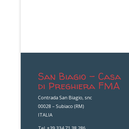
San Biagio – Casa
di Preghiera FMA
Contrada San Biagio, snc
00028 – Subiaco (RM)
ITALIA
Tel. +39 334 71 38 286